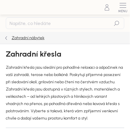
Přejít
na
obsah
Hledat
Zahradní nábytek
Zahradní křesla
Zahradní křesla jsou ideální pro pohodlné relaxaci a odpočinek na
vaší zahradě, terase nebo balkóně. Poskytují příjemné posezení
při sledování okolí, grilování nebo čtení na čerstvém vzduchu.
Zahradní křesla jsou dostupná v různých stylech, materiálech a
velikostech – od lehkých plastových a hliníkových variant
vhodných na přenos, po pohodlná dřevěná nebo kovová křesla s
polstrováním. Vyberte si taková, která vám zpříjemní venkovní
chvíle a dodají vašemu prostoru komfort a styl.