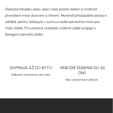
í
y
v
Sledujte hloubku sedu, oporu zad, prostor kolem a možnost
ý
přenášení mezi sluncem a stínem. Materiál přizpůsobte počasí a
p
i
údržbě, polstry skladujte v suchu a vedle ponechte místo pro
s
malý stolek. Pro ucelený výsledek můžete výběr propojit s
u
kategorií
zahradní stolky
.
DOPRAVA AŽ DO BYTU
VRÁCENÍ ZDARMA DO 60
DNŮ
Nábytek vyneseme až k vám
Bez zbytečných otázek
Z
á
p