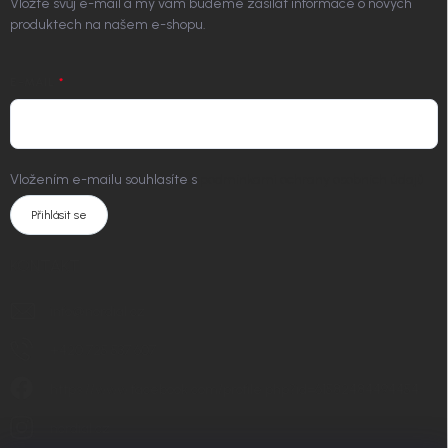
Vložte svůj e-mail a my vám budeme zasílat informace o nových
produktech na našem e-shopu.
E-MAIL
Vložením e-mailu souhlasíte s
podmínkami ochrany osobních údajů
Přihlásit se
KONTAKT
info
@
nordial.cz
+420 725 537 607
https://www.facebook.com/profile.php?id=61582484494454
nordial.cz