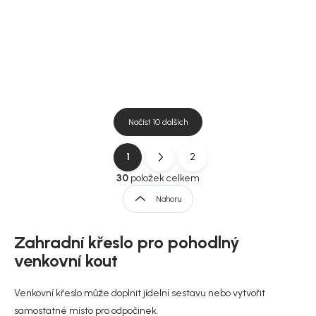
DO KOŠÍKU
DO KOŠÍKU
Načíst 10 dalších
1
2
O
S
v
t
30
položek celkem
l
r
Nahoru
á
á
d
n
a
Zahradní křeslo pro pohodlný
k
c
í
o
venkovní kout
p
v
r
á
Venkovní křeslo může doplnit jídelní sestavu nebo vytvořit
v
n
k
samostatné místo pro odpočinek.