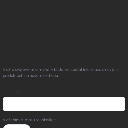
Podmínky ochrany osobních údajů
Vrácení zboží a reklamace
Doprava a platba
Platím Pak
Kontakt
ODEBÍRAT NEWSLETTER
Vložte svůj e-mail a my vám budeme zasílat informace o nových
produktech na našem e-shopu.
E-MAIL
Vložením e-mailu souhlasíte s
podmínkami ochrany osobních údajů