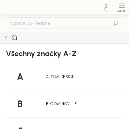
Přejít
na
obsah
Hledat
Domů
Všechny značky A-Z
A
ALTOM DESIGN
B
BLOOMINGVILLE