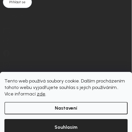
Přihlásit se
KONTAKT
info
@
nordial.cz
+420 725 537 607
https://www.facebook.com/profile.php?id=61582484494454
nordial.cz
Tento web používá soubory cookie. Dalším procházením
tohoto webu vyjadřujete souhlas s jejich používáním..
Více informací
zde
.
Nastavení
Copyright 2026
nordial
. Všechna práva vyhrazena.
Upravit nastavení cookies
Souhlasím