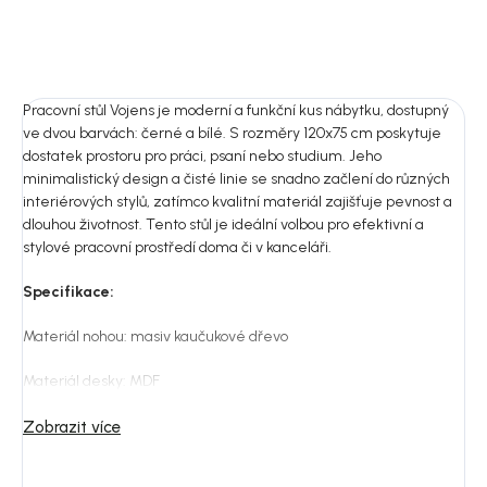
Pracovní stůl Vojens je moderní a funkční kus nábytku, dostupný
ve dvou barvách: černé a bílé. S rozměry 120x75 cm poskytuje
dostatek prostoru pro práci, psaní nebo studium. Jeho
minimalistický design a čisté linie se snadno začlení do různých
interiérových stylů, zatímco kvalitní materiál zajišťuje pevnost a
dlouhou životnost. Tento stůl je ideální volbou pro efektivní a
stylové pracovní prostředí doma či v kanceláři.
Specifikace:
Materiál nohou: masiv kaučukové dřevo
Materiál desky: MDF
Povrchová úprava: lak
Zobrazit více
Barva nohou: světlé dřevo, černá