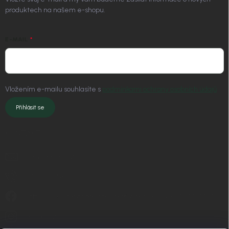
produktech na našem e-shopu.
E-MAIL
Vložením e-mailu souhlasíte s
podmínkami ochrany osobních údajů
Přihlásit se
KONTAKT
info
@
nordial.cz
+420 725 537 607
https://www.facebook.com/profile.php?id=61582484494454
nordial.cz