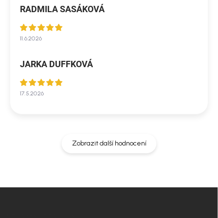
RADMILA SASÁKOVÁ
11.6.2026
JARKA DUFFKOVÁ
17.5.2026
Zobrazit další hodnocení
Z
á
p
INFORMACE PRO VÁS