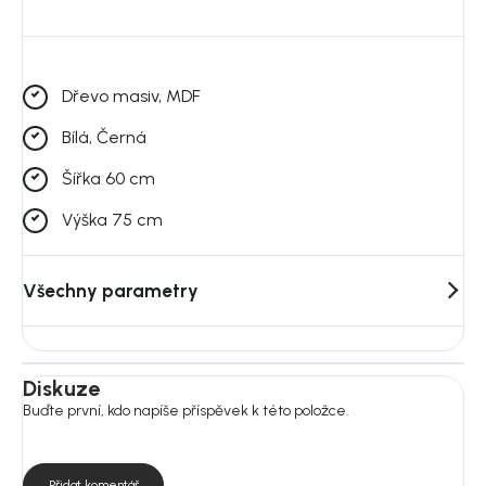
Barva desky: bílá, černá
Výška nohou: 72 cm
Dřevo masiv, MDF
Tloušťka: 2 cm
Bílá, Černá
Váha: 13 kg
Šířka 60 cm
Nosnost: 30 kg
Výška 75 cm
Rozkládací: ne
Všechny parametry
Vyžaduje montáž: ano
Diskuze
Buďte první, kdo napíše příspěvek k této položce.
Přidat komentář