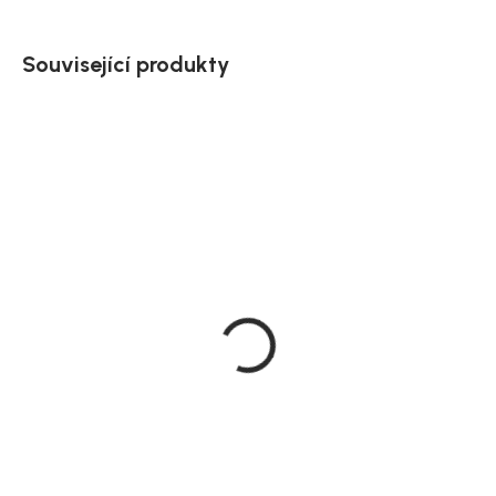
Související produkty
Novinka
Doručíme do 10-14 dnů
Jídelní set Vojens se 4
židlemi Middelfart,
hnědý a bílý, 105 × 105 cm
12 089 Kč
DO KOŠÍKU