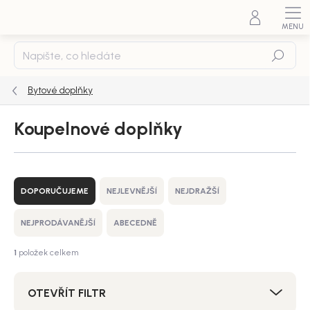
Přejít
na
obsah
Hledat
Bytové doplňky
Koupelnové doplňky
Ř
a
DOPORUČUJEME
NEJLEVNĚJŠÍ
NEJDRAŽŠÍ
z
e
NEJPRODÁVANĚJŠÍ
ABECEDNĚ
n
í
1
položek celkem
p
r
OTEVŘÍT FILTR
o