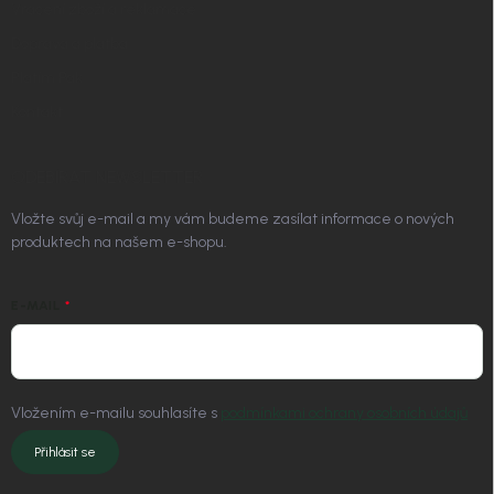
Vrácení zboží a reklamace
Doprava a platba
Platím Pak
Kontakt
ODEBÍRAT NEWSLETTER
Vložte svůj e-mail a my vám budeme zasílat informace o nových
produktech na našem e-shopu.
E-MAIL
Vložením e-mailu souhlasíte s
podmínkami ochrany osobních údajů
Přihlásit se