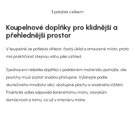
1
položek celkem
O
v
l
Koupelnové doplňky pro klidnější a
á
přehlednější prostor
d
a
c
V koupelně se potkává vlhkost, častý úklid a omezené místo, proto
í
má praktičnost stejnou váhu jako vzhled.
p
r
Sjednocení několika doplňků v podobném materiálu pomůže, ale
v
k
povrchy musí zůstat snadno přístupné. Vybírejte podle
y
skutečného množství věcí, dostupné plochy a snadného čištění.
v
Praktická volba odpovídá konkrétnímu místu, návykům
ý
p
domácnosti a tomu, co už v interiéru máte.
i
s
u