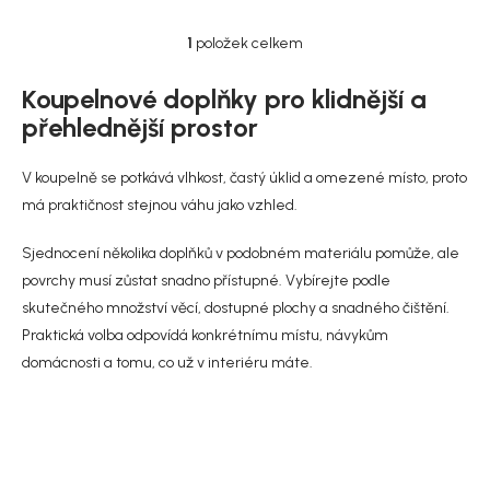
1
položek celkem
O
v
l
Koupelnové doplňky pro klidnější a
á
přehlednější prostor
d
a
c
V koupelně se potkává vlhkost, častý úklid a omezené místo, proto
í
má praktičnost stejnou váhu jako vzhled.
p
r
Sjednocení několika doplňků v podobném materiálu pomůže, ale
v
k
povrchy musí zůstat snadno přístupné. Vybírejte podle
y
skutečného množství věcí, dostupné plochy a snadného čištění.
v
Praktická volba odpovídá konkrétnímu místu, návykům
ý
p
domácnosti a tomu, co už v interiéru máte.
i
s
u