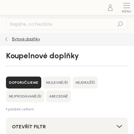
Přejít
na
obsah
Hledat
Bytové doplňky
Koupelnové doplňky
Ř
a
DOPORUČUJEME
NEJLEVNĚJŠÍ
NEJDRAŽŠÍ
z
e
NEJPRODÁVANĚJŠÍ
ABECEDNĚ
n
í
1
položek celkem
p
r
OTEVŘÍT FILTR
o