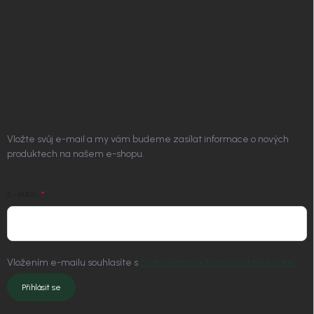
Vrácení zboží a reklamace
Doprava a platba
Platím Pak
Kontakt
ODEBÍRAT NEWSLETTER
Vložte svůj e-mail a my vám budeme zasílat informace o nových
produktech na našem e-shopu.
E-MAIL
Vložením e-mailu souhlasíte s
podmínkami ochrany osobních údajů
Přihlásit se